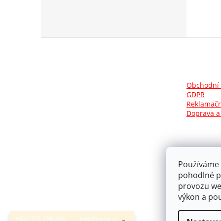
Z
á
p
a
t
Obchodní
GDPR
í
Reklamačn
Doprava a
Používáme 
pohodlné pr
provozu web
výkon a pou
+420 731 166 286
info@za-ka.cz