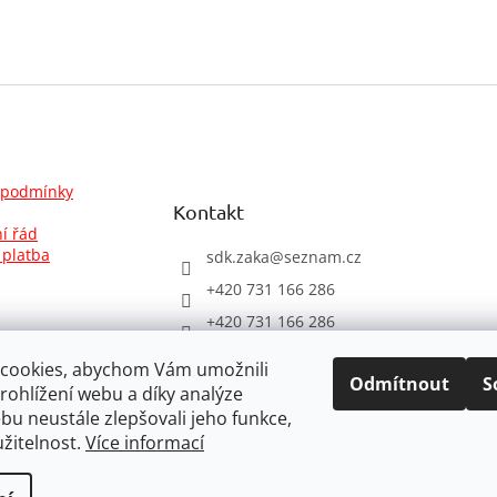
 podmínky
Kontakt
í řád
 platba
sdk.zaka
@
seznam.cz
+420 731 166 286
+420 731 166 286
FACEBOOK ZAKA DESI
cookies, abychom Vám umožnili
GN
Odmítnout
S
ohlížení webu a díky analýze
@zakadesigncz
u neustále zlepšovali jeho funkce,
žitelnost.
Více informací