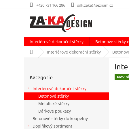
Přejít
+420 731 166 286
sdk.zaka@seznam.cz
na
obsah
Interiérové dekorační stěrky
Betonové stěrky 
Domů
Interiérové dekorační stěrky
Betonové
P
Inte
o
Přeskočit
s
Kategorie
kategorie
Novin
t
r
Interiérové dekorační stěrky
a
Betonové stěrky
n
Metalické stěrky
n
í
Dárkové poukazy
p
Betonové stěrky do koupelny
a
Doplňkový sortiment