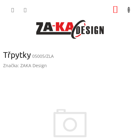
Přejít
NÁKUP
na
obsah
KOŠÍK
Třpytky
05005/ZLA
Značka:
ZAKA Design