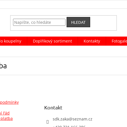
HLEDAT
do koupelny
Doplňkový sortiment
Kontakty
Fotogale
ba
 podmínky
Kontakt
í řád
 platba
sdk.zaka
@
seznam.cz