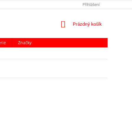
Přihlášení
NÁKUPNÍ
Prázdný košík
KOŠÍK
rie
Značky