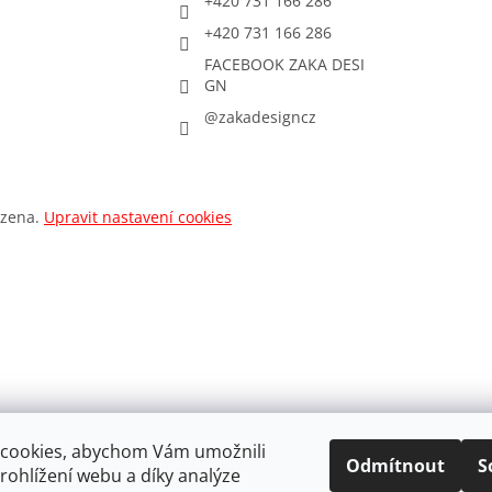
+420 731 166 286
+420 731 166 286
FACEBOOK ZAKA DESI
GN
@zakadesigncz
azena.
Upravit nastavení cookies
cookies, abychom Vám umožnili
Odmítnout
S
ohlížení webu a díky analýze