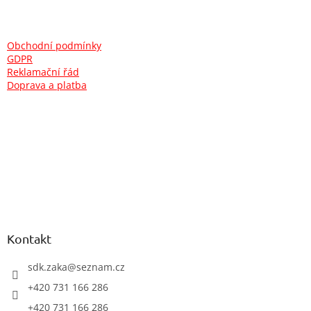
á
p
a
Obchodní podmínky
t
GDPR
í
Reklamační řád
Doprava a platba
Kontakt
sdk.zaka
@
seznam.cz
+420 731 166 286
+420 731 166 286