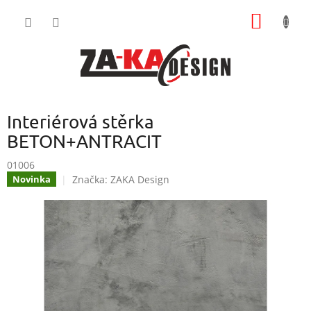
Přejít
NÁKUP
na
obsah
KOŠÍK
Interiérová stěrka
BETON+ANTRACIT
01006
Značka:
ZAKA Design
Novinka