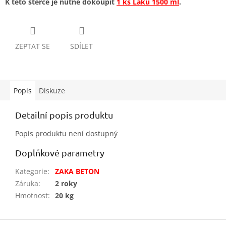
K této stěrce je nutné dokoupit
1 ks Laku 1500 ml
.
ZEPTAT SE
SDÍLET
Popis
Diskuze
Detailní popis produktu
Popis produktu není dostupný
Doplňkové parametry
Kategorie
:
ZAKA BETON
Záruka
:
2 roky
Hmotnost
:
20 kg
Z