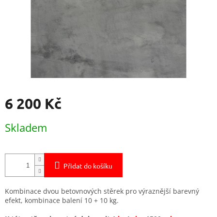
6 200 Kč
Měrná
Skladem
cena:
Přidat do košíku
Kombinace dvou betovnových stěrek pro výraznější barevný
efekt, kombinace balení 10 + 10 kg.